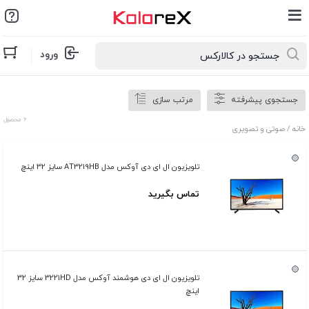
ورود
جستجوی پیشرفته
مرتب سازی
6 محصول
خانه
/ صوتی و تصویری
تلویزیون ال ای دی آوکس مدل AT3219HB سایز 32 اینچ
تماس بگیرید
تلویزیون ال ای دی هوشمند آوکس مدل 3221HD سایز 32
اینچ