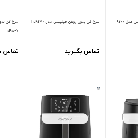
دل ۹۲۰۰
سرخ کن بدون روغن فیلیپس مدل hd9270
سرخ کن بدو
hd9867
تماس بگیرید
تماس ب
ناموجود