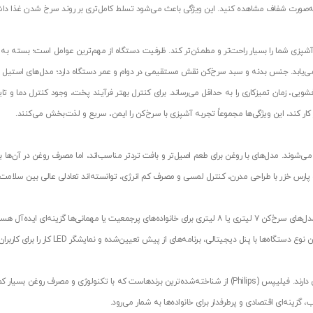
 به‌صورت شفاف مشاهده کنید. این ویژگی باعث می‌شود تسلط کامل‌تری بر روند سرخ شدن غذا دا
یش می‌یابد. جنس بدنه و سبد سرخ‌کن نقش مستقیمی در دوام و عمر دستگاه دارد؛ مدل‌های استیل
مان تمیزکاری را به حداقل می‌رساند. برای کنترل بهتر فرآیند پخت، وجود کنترل دما و تایمر 
 کند، این ویژگی‌ها مجموعاً تجربه آشپزی با سرخ‌کن را ایمن، سریع و لذت‌بخش می‌کنند.
ی‌شوند. مدل‌های با روغن برای طعم اصیل‌تر و بافت تردتر مناسب‌اند، اما مصرف روغن در آن‌ها با
پارس خزر با طراحی مدرن، کنترل لمسی و مصرف کم انرژی، توانسته‌اند تعادلی عالی بین سلامت
یکی از معیارهای مهم در هنگام انتخاب سرخ‌کن جدید، ظرفیت آن است. برای مثال، مدل‌های سرخ‌کن ۷ لیتری یا ۸ لیتری بر
 دیجیتالی، برنامه‌های از پیش تعیین‌شده و نمایشگر LED کار را برای کاربران ساده‌تر کرده‌اند.
در بازار ایران برندهای متنوعی از سرخ‌کن وجود دارد که هر یک در زمینه‌ای خاص برتری دارند. فیلیپس (Philips) از شناخ
ینه‌ای اقتصادی و پرطرفدار برای خانواده‌ها به شمار می‌رود.