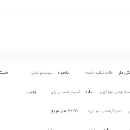
ش دار
دلخواه
شیشه
حالت تنظیم شعله
سیستم ایمنی
دارد
زمین
م ایمنی ترموکوپل
قابلیت نصب بر روی
ی
50-70 متر مربع
حجم گرمادهی متر مربع