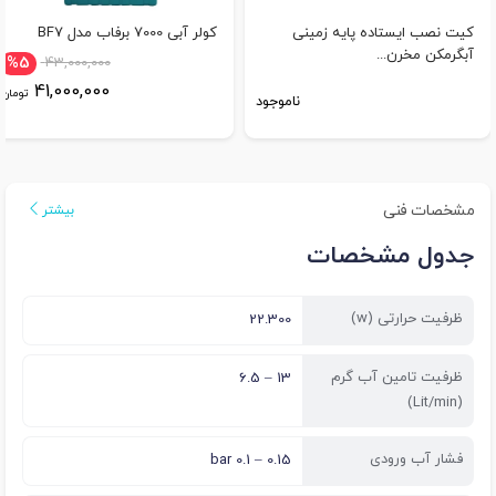
کیت نصب ایستاده پایه زمینی
کولر آبی 7000 برفاب مدل BF7
آبگرمکن مخرن...
%5
43,000,000
41,000,000
تومان
ناموجود
مشخصات فنی
بیشتر
جدول مشخصات
ظرفیت حرارتی (w)
22.300
ظرفیت تامین آب گرم
13 – 6.5
(Lit/min)
فشار آب ورودی
0.15 – 0.1 bar